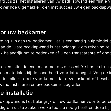
en trucs zal het installeren van uw badklapwand een fluitje 
over hoe u gemakkelijk en met succes uw eigen badklapwan
voor uw badkamer
ging zijn aan uw badkamer. Het is een handig hulpmiddel
n van de juiste badklapwand is het belangrijk om rekening 
k belangrijk om te bedenken of u een transparante of ondo
chien intimiderend, maar met onze essentiële tips en trucs h
n materialen bij de hand heeft voordat u begint. Volg de i
r installeert om te voorkomen dat deze loskomt of beschad
wand installeren en uw badkamer upgraden.
 installatie
adklapwand is het belangrijk om uw badkamer voor te bereid
dig om uit te zoeken welke tools u nodig heeft en deze bij