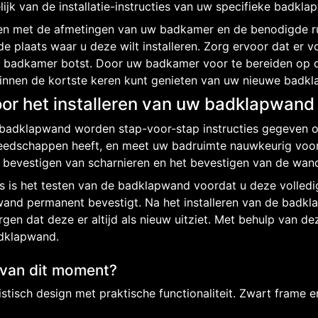
jk van de installatie-instructies van uw specifieke badkla
en met de afmetingen van uw badkamer en de benodigde rui
plaats waar u deze wilt installeren. Zorg ervoor dat er v
 badkamer botst. Door uw badkamer voor te bereiden op de 
 binnen de kortste keren kunt genieten van uw nieuwe badk
oor het installeren van uw badklapwand
uw badklapwand worden stap-voor-stap instructies gegeven 
reedschappen heeft, en meet uw badruimte nauwkeurig voord
t bevestigen van scharnieren en het bevestigen van de wan
ces is het testen van de badklapwand voordat u deze volled
 wand permanent bevestigt. Na het installeren van de bad
en dat deze er altijd als nieuw uitziet. Met behulp van d
adklapwand.
 van dit moment?
ch design met praktische functionaliteit. Zwart frame en 