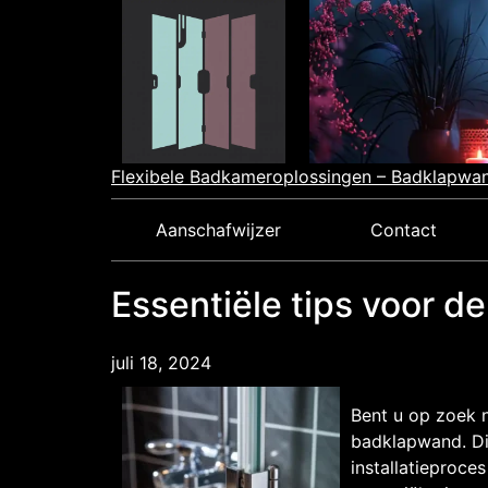
Skip
to
content
Flexibele Badkameroplossingen – Badklapwan
Aanschafwijzer
Contact
Essentiële tips voor d
juli 18, 2024
Bent u op zoek 
badklapwand. Di
installatieproce