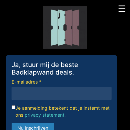
☰
Skip
to
content
Ja, stuur mij de beste
Badklapwand deals.
E-mailadres *
Je aanmelding betekent dat je instemt met
ons
privacy statement
.
Nu inschrijven