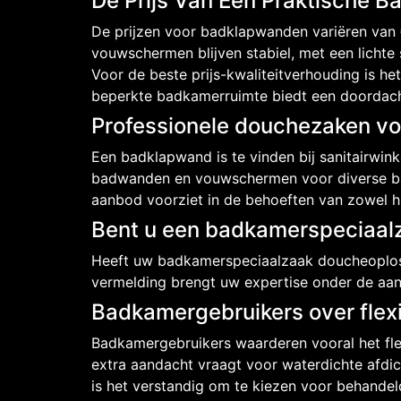
De Prijs Van Een Praktische 
De prijzen voor badklapwanden variëren van €
vouwschermen blijven stabiel, met een lichte
Voor de beste prijs-kwaliteitverhouding is 
beperkte badkamerruimte biedt een doordach
Professionele douchezaken v
Een badklapwand is te vinden bij sanitairwi
badwanden en vouwschermen voor diverse ba
aanbod voorziet in de behoeften van zowel hu
Bent u een badkamerspeciaalz
Heeft uw badkamerspeciaalzaak doucheoplos
vermelding brengt uw expertise onder de aa
Badkamergebruikers over flex
Badkamergebruikers waarderen vooral het fl
extra aandacht vraagt voor waterdichte afdic
is het verstandig om te kiezen voor behandel