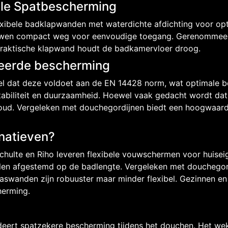
ale Spatbescherming
lexibele badklapwanden met waterdichte afdichting voor op
uwen compact weg voor eenvoudige toegang. Gerenommeer
praktische klapwand houdt de badkamervloer droog.
ceerde bescherming
eel dat deze voldoet aan de EN 14428 norm, wat optimale 
abiliteit en duurzaamheid. Hoewel vaak gedacht wordt dat
houd. Vergeleken met douchegordijnen biedt een hoogwaardi
rnatieven?
Schulte en Riho leveren flexibele vouwschermen voor huis
len afgestemd op de badlengte. Vergeleken met douchego
laswanden zijn robuuster maar minder flexibel. Gezinnen 
herming.
ert spatzekere bescherming tijdens het douchen. Het wek