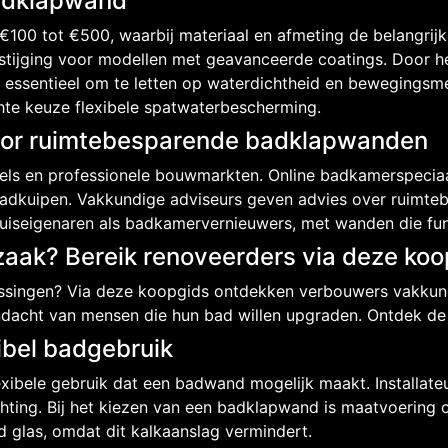
Badklapwand
100 tot €500, waarbij materiaal en afmeting de belangrijk
 stijging voor modellen met geavanceerde coatings. Door he
het essentieel om te letten op waterdichtheid en bewegin
te keuze flexibele spatwaterbescherming.
oor ruimtebesparende badklapwanden
nkels en professionele bouwmarkten. Online badkamerspecia
dkuipen. Vakkundige adviseurs geven advies over ruimte
iseigenaren als badkamervernieuwers, met wanden die functi
aak? Bereik renoveerders via deze koo
singen? Via deze koopgids ontdekken verbouwers vakkun
ndacht van mensen die hun bad willen upgraden. Ontdek de
ibel badgebruik
exibele gebruik dat een badwand mogelijk maakt. Installa
hting. Bij het kiezen van een badklapwand is maatvoering 
d glas, omdat dit kalkaanslag vermindert.