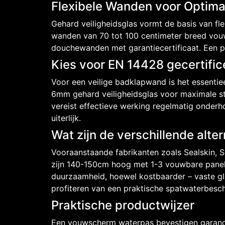
Flexibele Wanden voor Optim
Gehard veiligheidsglas vormt de basis van f
wanden van 70 tot 100 centimeter breed vo
douchewanden met garantiecertificaat. Een 
Kies voor EN 14428 gecertifi
Voor een veilige badklapwand is het essenti
6mm gehard veiligheidsglas voor maximale st
vereist effectieve werking regelmatig onder
uiterlijk.
Wat zijn de verschillende alte
Vooraanstaande fabrikanten zoals Sealskin, 
zijn 140-150cm hoog met 1-3 vouwbare pane
duurzaamheid, hoewel kostbaarder – vaste g
profiteren van een praktische spatwaterbesc
Praktische productwijzer
Een vouwscherm waterpas bevestigen garande