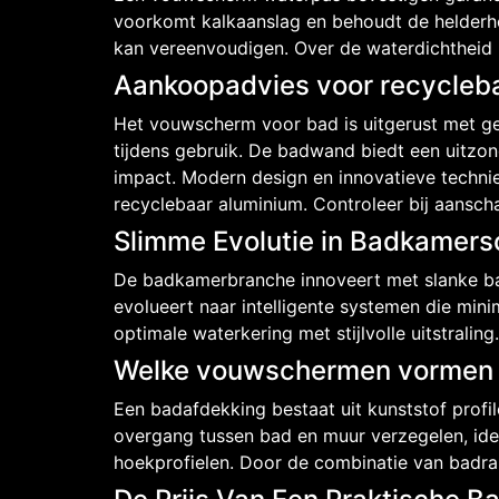
voorkomt kalkaanslag en behoudt de helderhei
kan vereenvoudigen. Over de waterdichtheid b
Aankoopadvies voor recycle
Het vouwscherm voor bad is uitgerust met ge
tijdens gebruik. De badwand biedt een uitzo
impact. Modern design en innovatieve techni
recyclebaar aluminium. Controleer bij aanscha
Slimme Evolutie in Badkamer
De badkamerbranche innoveert met slanke ba
evolueert naar intelligente systemen die mi
optimale waterkering met stijlvolle uitstraling.
Welke vouwschermen vormen 
Een badafdekking bestaat uit kunststof prof
overgang tussen bad en muur verzegelen, idea
hoekprofielen. Door de combinatie van badran