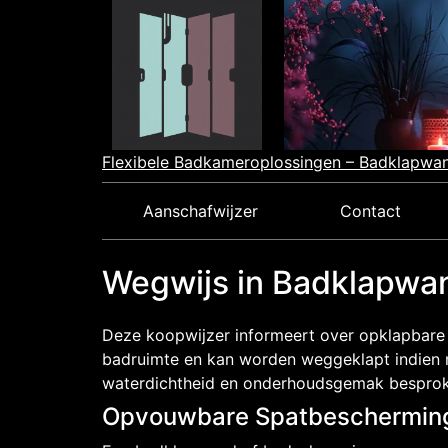
Skip
to
content
Flexibele Badkameroplossingen – Badklapwan
Aanschafwijzer
Contact
Wegwijs in Badklapwa
Deze koopwijzer informeert over opklapbare
badruimte en kan worden weggeklapt indien n
waterdichtheid en onderhoudsgemak besprok
Opvouwbare Spatbescherming