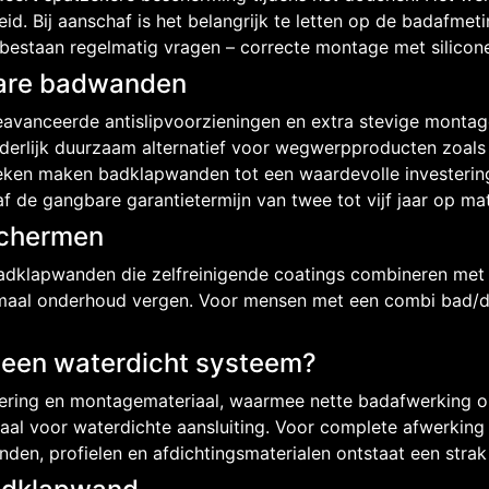
d. Bij aanschaf is het belangrijk te letten op de badafmet
estaan regelmatig vragen – correcte montage met siliconen
bare badwanden
avanceerde antislipvoorzieningen en extra stevige montag
nderlijk duurzaam alternatief voor wegwerpproducten zoals
eken maken badklapwanden tot een waardevolle investering
f de gangbare garantietermijn van twee tot vijf jaar op mat
schermen
dklapwanden die zelfreinigende coatings combineren met m
nimaal onderhoud vergen. Voor mensen met een combi bad/
een waterdicht systeem?
ilering en montagemateriaal, waarmee nette badafwerking 
al voor waterdichte aansluiting. Voor complete afwerking 
den, profielen en afdichtingsmaterialen ontstaat een stra