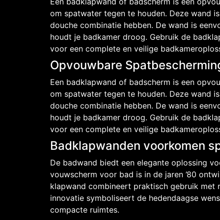
Een badklapwand of badscherm is een opvou
om spatwater tegen te houden. Deze wand is
douche combinatie hebben. De wand is eenvou
houdt je badkamer droog. Gebruik de badkla
voor een complete en veilige badkameroploss
Opvouwbare Spatbescherming
Een badklapwand of badscherm is een opvou
om spatwater tegen te houden. Deze wand is
douche combinatie hebben. De wand is eenvou
houdt je badkamer droog. Gebruik de badkla
voor een complete en veilige badkameroploss
Badklapwanden voorkomen spa
De badwand biedt een elegante oplossing voo
vouwscherm voor bad is in de jaren ’80 ontwik
klapwand combineert praktisch gebruik met r
innovatie symboliseert de hedendaagse wens n
compacte ruimtes.