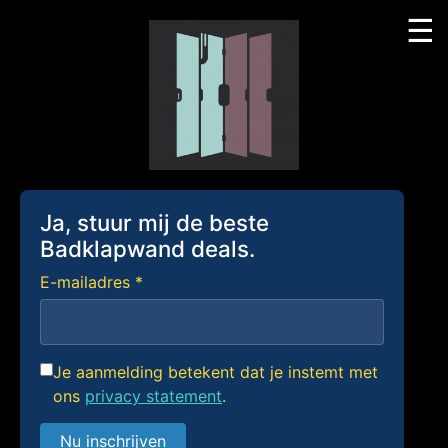
☰
Skip
to
content
Ja, stuur mij de beste
Badklapwand deals.
E-mailadres *
Je aanmelding betekent dat je instemt met
ons
privacy statement
.
Nu inschrijven